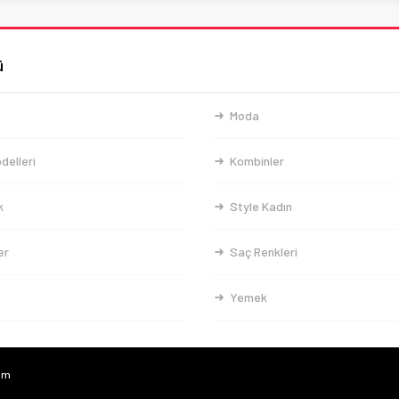
ü
Moda
delleri
Kombinler
k
Style Kadın
er
Saç Renkleri
Yemek
com