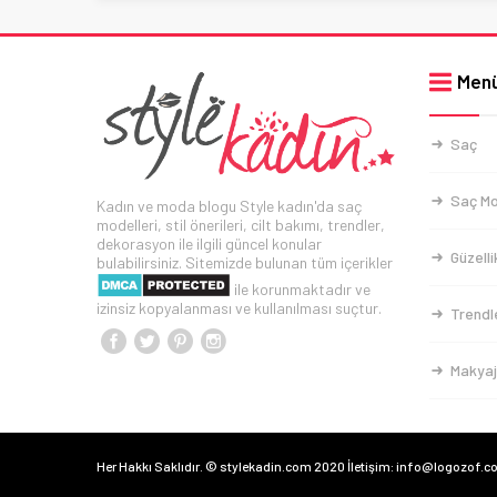
Men
Saç
Saç Mo
Kadın ve moda blogu Style kadın'da saç
modelleri, stil önerileri, cilt bakımı, trendler,
dekorasyon ile ilgili güncel konular
Güzelli
bulabilirsiniz. Sitemizde bulunan tüm içerikler
ile korunmaktadır ve
izinsiz kopyalanması ve kullanılması suçtur.
Trendl
Makyaj
Her Hakkı Saklıdır. © stylekadin.com 2020 İletişim: info@logozof.