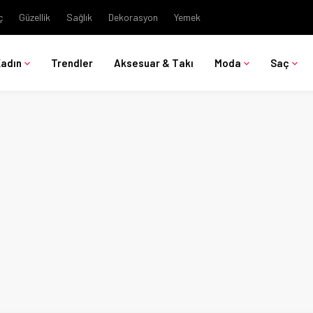
ç
Güzellik
Sağlık
Dekorasyon
Yemek
Kadın
Trendler
Aksesuar & Takı
Moda
Saç