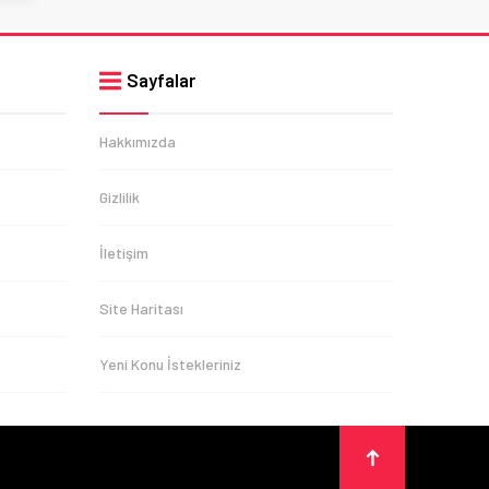
Sayfalar
Hakkımızda
Gizlilik
İletişim
Site Haritası
Yeni Konu İstekleriniz