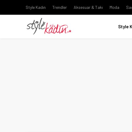
Style Kadın
Trendler
Aksesuar & Takı
Moda
Sa
Style 