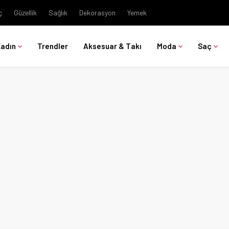
ç
Güzellik
Sağlık
Dekorasyon
Yemek
Kadın
Trendler
Aksesuar & Takı
Moda
Saç