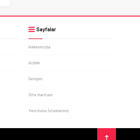
Sayfalar
Hakkımızda
Gizlilik
İletişim
Site Haritası
Yeni Konu İstekleriniz