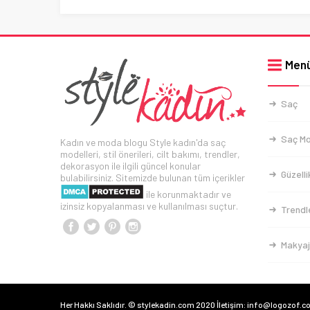
Men
Saç
Saç Mo
Kadın ve moda blogu Style kadın'da saç
modelleri, stil önerileri, cilt bakımı, trendler,
dekorasyon ile ilgili güncel konular
Güzelli
bulabilirsiniz. Sitemizde bulunan tüm içerikler
ile korunmaktadır ve
izinsiz kopyalanması ve kullanılması suçtur.
Trendl
Makyaj
Her Hakkı Saklıdır. © stylekadin.com 2020 İletişim: info@logozof.