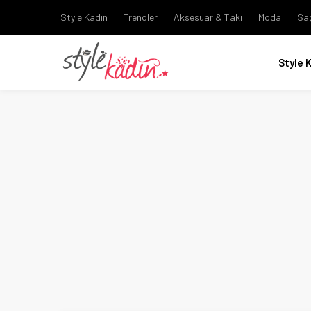
Style Kadın
Trendler
Aksesuar & Takı
Moda
Sa
Style 