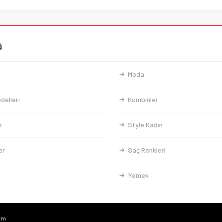
ü
Moda
delleri
Kombinler
k
Style Kadın
er
Saç Renkleri
Yemek
com