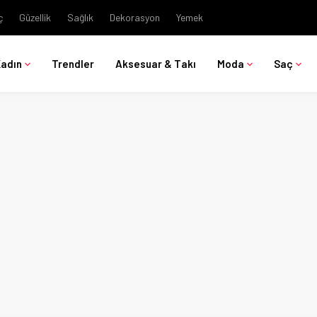
ç
Güzellik
Sağlık
Dekorasyon
Yemek
Kadın
Trendler
Aksesuar & Takı
Moda
Saç