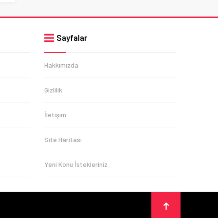
Sayfalar
Hakkımızda
Gizlilik
İletişim
Site Haritası
Yeni Konu İstekleriniz