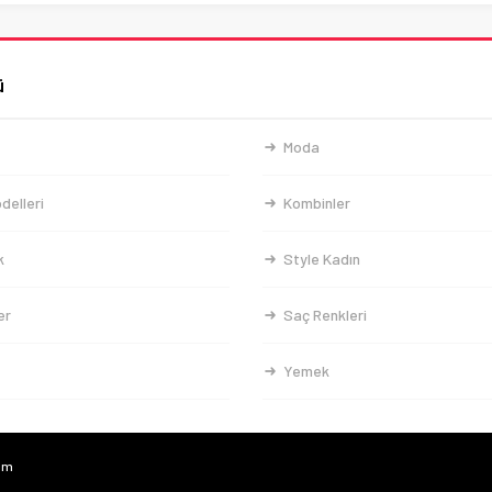
ü
Moda
delleri
Kombinler
k
Style Kadın
er
Saç Renkleri
Yemek
com