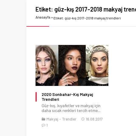
Etiket:
güz-kış 2017-2018 makyaj trend
Anasayfa
»
Etiket: güz-kış 2017-2018 makyaj trendleri
2020 Sonbahar-Kış Makyaj
Trendleri
Güz-kış, kıyafetler ve makyaj için
daha sıcak renkleri tercih etme...
Makyaj
Trendler
16.08.2017
1