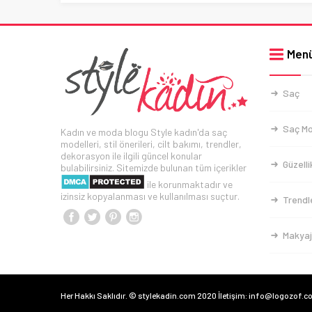
Men
Saç
Saç Mo
Kadın ve moda blogu Style kadın'da saç
modelleri, stil önerileri, cilt bakımı, trendler,
dekorasyon ile ilgili güncel konular
Güzelli
bulabilirsiniz. Sitemizde bulunan tüm içerikler
ile korunmaktadır ve
izinsiz kopyalanması ve kullanılması suçtur.
Trendl
Makyaj
Her Hakkı Saklıdır. © stylekadin.com 2020 İletişim: info@logozof.