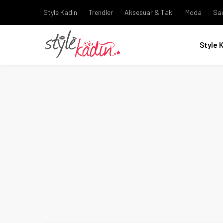
Style Kadın
Trendler
Aksesuar & Takı
Moda
Sa
Style 