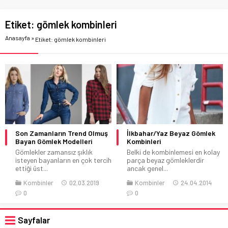
Etiket:
gömlek kombinleri
Anasayfa
»
Etiket: gömlek kombinleri
Son Zamanların Trend Olmuş
İlkbahar/Yaz Beyaz Gömlek
Bayan Gömlek Modelleri
Kombinleri
Gömlekler zamansız şıklık
Belki de kombinlemesi en kolay
isteyen bayanların en çok tercih
parça beyaz gömleklerdir
ettiği üst...
ancak genel...
Kombinler
02.03.2019
Kombinler
24.04.2014
0
0
Sayfalar