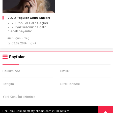
2020 Popüler Gelin Saçları
2020 Popüler Gelin Saçları
2020 yaz sezonunda gelin
olacak bayanlar...
Düğün
Saç
09.02.2014
4
Sayfalar
Hakkımızda
Gizlilik
İletişim
Site Haritası
Yeni Konu İstekleriniz
Her Hakkı Saklıdır. © stylekadin.com 2020 İletişim: