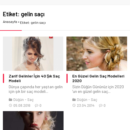
Etiket:
gelin saçı
Anasayfa
»
Etiket: gelin saçı
Zarif Gelinler İçin 40 Şık Saç
En Güzel Gelin Saç Modelleri
Modeli
2020
Dünya çapında her yaştan gelin
Sizin Düğün Gününüz için 2020
için şık bir saç modeli...
‘un en güzel gelin saç...
Düğün
Saç
Düğün
Saç
05.08.2016
0
23.04.2014
0