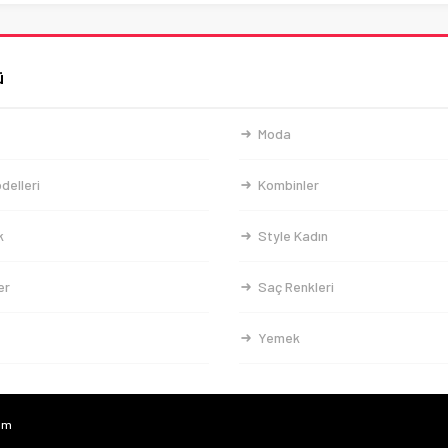
ü
Moda
delleri
Kombinler
k
Style Kadın
er
Saç Renkleri
Yemek
com