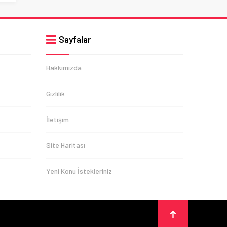
Sayfalar
Hakkımızda
Gizlilik
İletişim
Site Haritası
Yeni Konu İstekleriniz