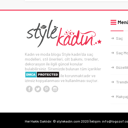
Men
Saç
Saç Mo
Kadın ve moda blogu Style kadın'da saç
modelleri, stil önerileri, cilt bakımı, trendler,
dekorasyon ile ilgili güncel konular
Güzelli
bulabilirsiniz. Sitemizde bulunan tüm içerikler
ile korunmaktadır ve
izinsiz kopyalanması ve kullanılması suçtur.
Trendl
Makyaj
Her Hakkı Saklıdır. © stylekadin.com 2020 İletişim: info@logozof.