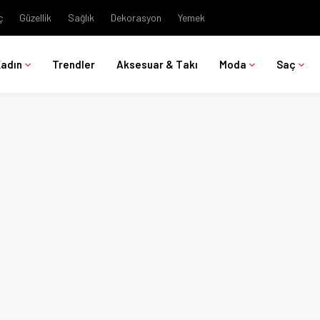
ç
Güzellik
Sağlık
Dekorasyon
Yemek
Kadın
Trendler
Aksesuar & Takı
Moda
Saç