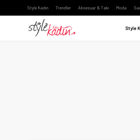
Style Kadın
Trendler
Aksesuar & Takı
Moda
Sa
Style 