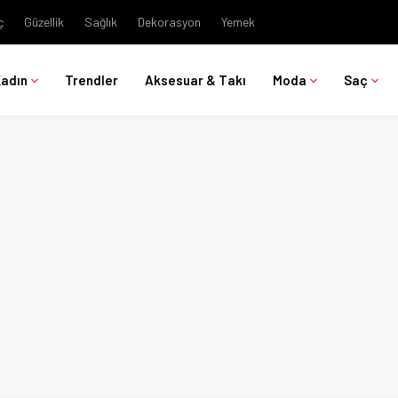
ç
Güzellik
Sağlık
Dekorasyon
Yemek
Kadın
Trendler
Aksesuar & Takı
Moda
Saç