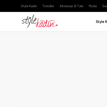
Style Kadın
Trendler
Aksesuar & Takı
Moda
Sa
Style 