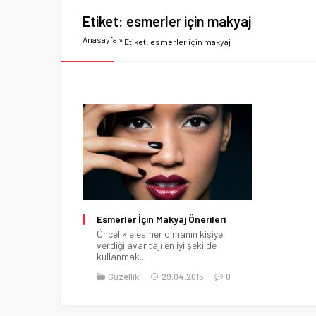
Etiket:
esmerler için makyaj
Anasayfa
»
Etiket: esmerler için makyaj
Esmerler İçin Makyaj Önerileri
Öncelikle esmer olmanın kişiye
verdiği avantajı en iyi şekilde
kullanmak...
Güzellik
29.04.2015
0