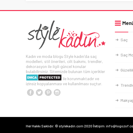
Men
Saç
Saç Mo
Kadın ve moda blogu Style kadın'da saç
modelleri, stil önerileri, cilt bakımı, trendler,
dekorasyon ile ilgili güncel konular
Güzelli
bulabilirsiniz. Sitemizde bulunan tüm içerikler
ile korunmaktadır ve
izinsiz kopyalanması ve kullanılması suçtur.
Trendl
Makyaj
Her Hakkı Saklıdır. © stylekadin.com 2020 İletişim: info@logozof.