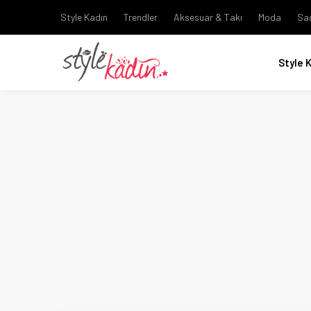
Style Kadın
Trendler
Aksesuar & Takı
Moda
Sa
Style 