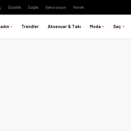
ç
Güzellik
Sağlık
Dekorasyon
Yemek
Kadın
Trendler
Aksesuar & Takı
Moda
Saç