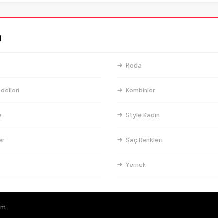
ü
Moda
delleri
Kombinler
k
Style Kadın
er
Saç Renkleri
Yemek
com