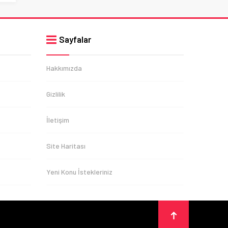
Sayfalar
Hakkımızda
Gizlilik
İletişim
Site Haritası
Yeni Konu İstekleriniz