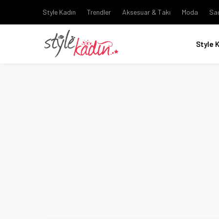
Style Kadın
Trendler
Aksesuar & Takı
Moda
Sa
Style 