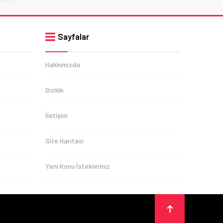
Sayfalar
Hakkımızda
Gizlilik
İletişim
Site Haritası
Yeni Konu İstekleriniz