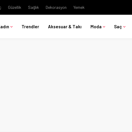
ç
Güzellik
Sağlık
Dekorasyon
Yemek
Kadın
Trendler
Aksesuar & Takı
Moda
Saç