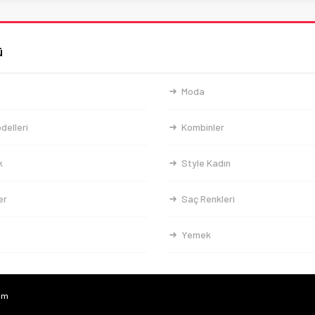
ü
Moda
delleri
Kombinler
k
Style Kadın
er
Saç Renkleri
Yemek
com