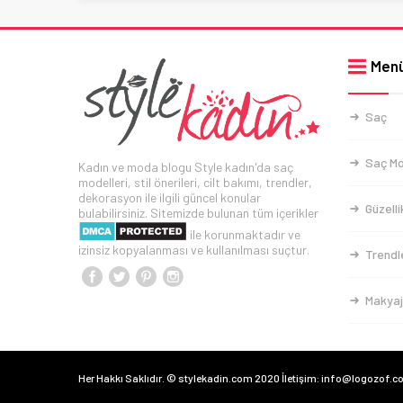
Men
Saç
Saç Mo
Kadın ve moda blogu Style kadın'da saç
modelleri, stil önerileri, cilt bakımı, trendler,
dekorasyon ile ilgili güncel konular
Güzelli
bulabilirsiniz. Sitemizde bulunan tüm içerikler
ile korunmaktadır ve
izinsiz kopyalanması ve kullanılması suçtur.
Trendl
Makyaj
Her Hakkı Saklıdır. © stylekadin.com 2020 İletişim: info@logozof.