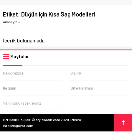
Etiket:
Düğün için Kısa Saç Modelleri
Anasayfa
»
İçerik bulunamadı.
Sayfalar
Hakkımızda
Gizlilik
İletişim
Site Haritası
Yeni Konu İstekleriniz
Her Hakkı Saklıdır. © stylekadin.com 2020 İletişim:
info@logozof.com