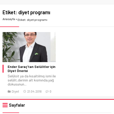
Etiket:
diyet programı
Anasayfa
»
Etiket: diyet programı
Ender Saraç’tan Selülitler için
Diyet Önerisi
Selüloit ya da kısaltılmış ismi ile
selülit,derinin alt kısmında,yağ
dokusunun...
Diyet
21.04.2016
0
Sayfalar