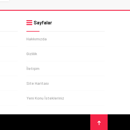
Sayfalar
Hakkımızda
Gizlilik
İletişim
Site Haritası
Yeni Konu İstekleriniz