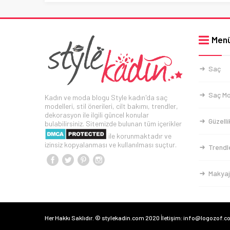
Men
Saç
Saç Mo
Kadın ve moda blogu Style kadın'da saç
modelleri, stil önerileri, cilt bakımı, trendler,
dekorasyon ile ilgili güncel konular
Güzelli
bulabilirsiniz. Sitemizde bulunan tüm içerikler
ile korunmaktadır ve
izinsiz kopyalanması ve kullanılması suçtur.
Trendl
Makyaj
Her Hakkı Saklıdır. © stylekadin.com 2020 İletişim: info@logozof.