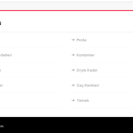
ü
Moda
delleri
Kombinler
k
Style Kadın
er
Saç Renkleri
Yemek
com