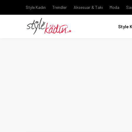
Style Kadın
Trendler
Aksesuar & Takı
Moda
Sa
Style 