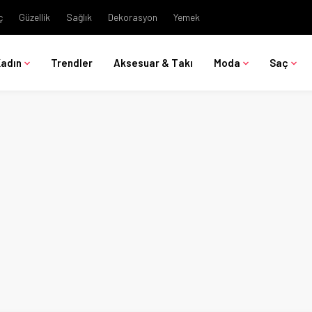
ç
Güzellik
Sağlık
Dekorasyon
Yemek
Kadın
Trendler
Aksesuar & Takı
Moda
Saç