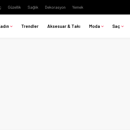
ç
Güzellik
Sağlık
Dekorasyon
Yemek
Kadın
Trendler
Aksesuar & Takı
Moda
Saç