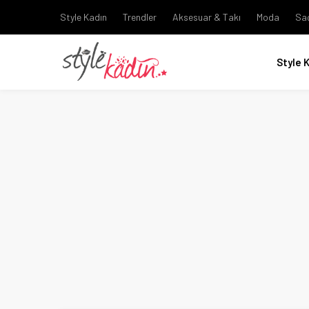
Style Kadın
Trendler
Aksesuar & Takı
Moda
Sa
Style 