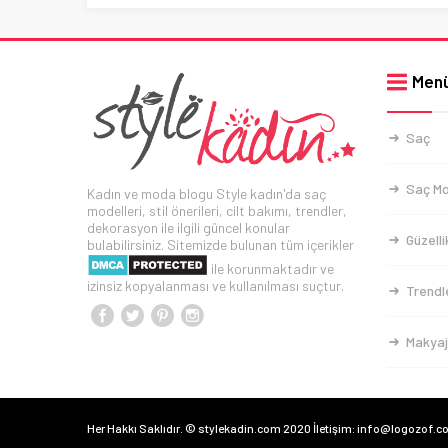
Men
Saç
Saç Mo
Kadın ve moda blogu Style kadın'da saç
modelleri, stil önerileri, cilt bakımı, trendler,
dekorasyon ile ilgili güncel konular
Güzelli
bulabilirsiniz. Sitemizde bulunan tüm içerikler
ile korunmaktadır ve
izinsiz kopyalanması ve kullanılması suçtur.
Trendl
Makyaj
Her Hakkı Saklıdır. © stylekadin.com 2020 İletişim: info@logozof.