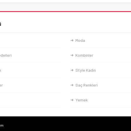
ü
Moda
delleri
Kombinler
k
Style Kadın
er
Saç Renkleri
Yemek
com