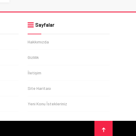
Sayfalar
Hakkımızda
Gizlilik
İletişim
Site Haritası
Yeni Konu İstekleriniz