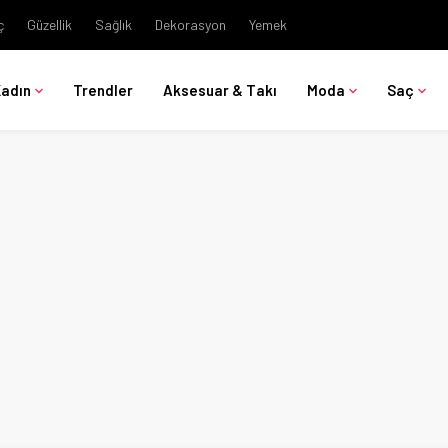
ç
Güzellik
Sağlık
Dekorasyon
Yemek
Kadın
Trendler
Aksesuar & Takı
Moda
Saç