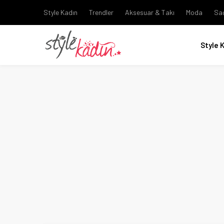
Style Kadın
Trendler
Aksesuar & Takı
Moda
Sa
Style 