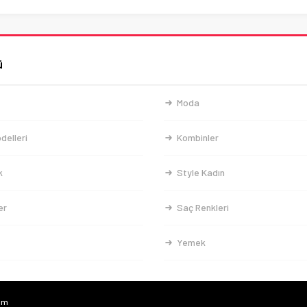
ü
Moda
delleri
Kombinler
k
Style Kadın
er
Saç Renkleri
Yemek
com