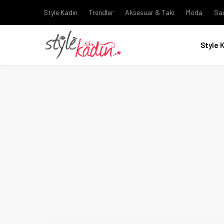
Style Kadın
Trendler
Aksesuar & Takı
Moda
Sa
Style 