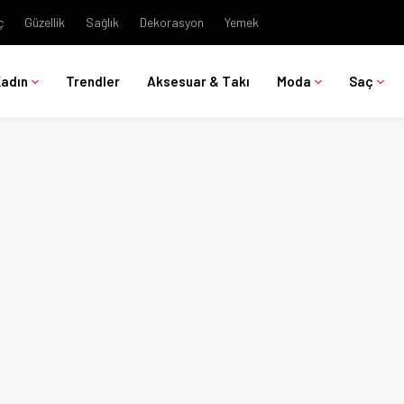
ç
Güzellik
Sağlık
Dekorasyon
Yemek
Kadın
Trendler
Aksesuar & Takı
Moda
Saç