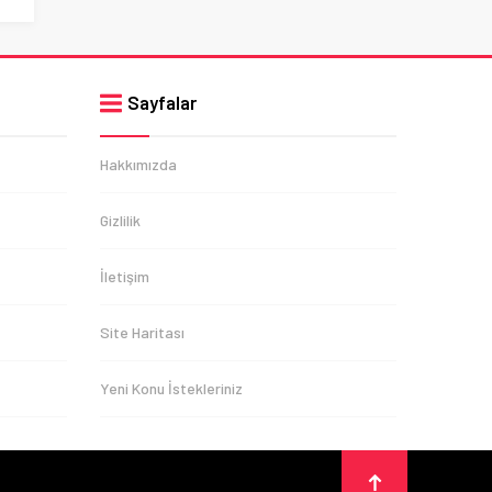
Sayfalar
Hakkımızda
Gizlilik
İletişim
Site Haritası
Yeni Konu İstekleriniz