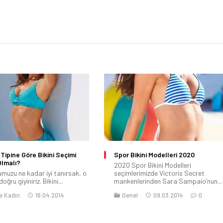
Tipine Göre Bikini Seçimi
Spor Bikini Modelleri 2020
Olmalı?
2020 Spor Bikini Modelleri
muzu ne kadar iyi tanırsak, o
seçimlerimizde Victoris Secret
oğru giyiniriz. Bikini...
mankenlerinden Sara Sampaio’nun...
e Kadın
16.04.2014
Genel
09.03.2014
0