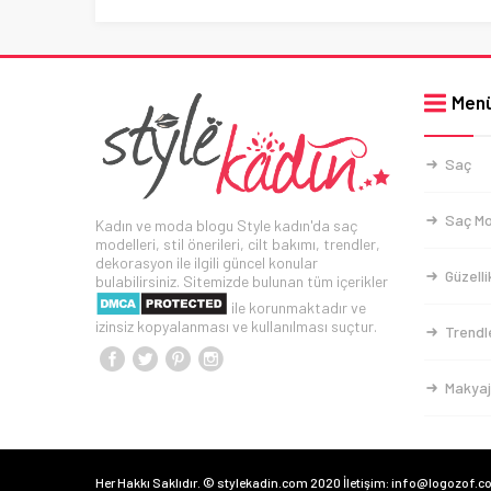
Men
Saç
Saç Mo
Kadın ve moda blogu Style kadın'da saç
modelleri, stil önerileri, cilt bakımı, trendler,
dekorasyon ile ilgili güncel konular
Güzelli
bulabilirsiniz. Sitemizde bulunan tüm içerikler
ile korunmaktadır ve
izinsiz kopyalanması ve kullanılması suçtur.
Trendl
Makyaj
Her Hakkı Saklıdır. © stylekadin.com 2020 İletişim: info@logozof.