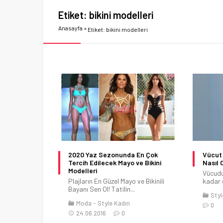
Etiket:
bikini modelleri
Anasayfa
»
Etiket: bikini modelleri
2020 Yaz Sezonunda En Çok
Vücut 
Tercih Edilecek Mayo ve Bikini
Nasıl 
Modelleri
Vücudu
Plajların En Güzel Mayo ve Bikinili
kadar d
Bayanı Sen Ol! Tatilin...
Styl
Moda
Style Kadın
0
24.06.2016
0