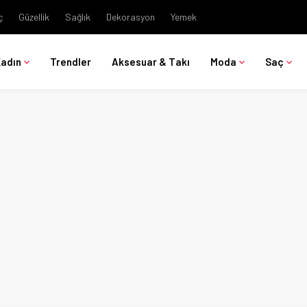
ç
Güzellik
Sağlık
Dekorasyon
Yemek
Kadın
Trendler
Aksesuar & Takı
Moda
Saç