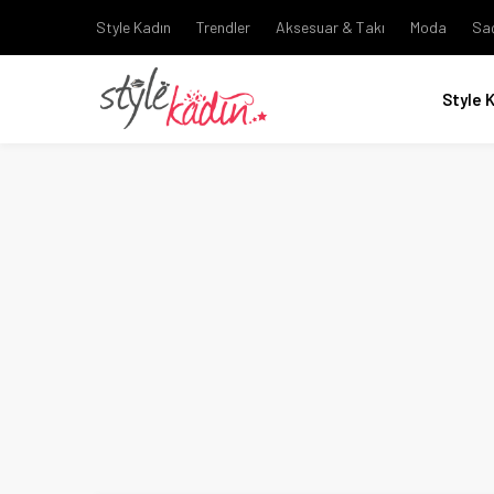
Style Kadın
Trendler
Aksesuar & Takı
Moda
Sa
Style 