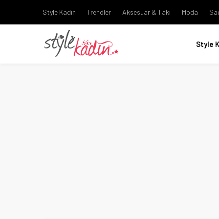
Style Kadın
Trendler
Aksesuar & Takı
Moda
Sa
Style 