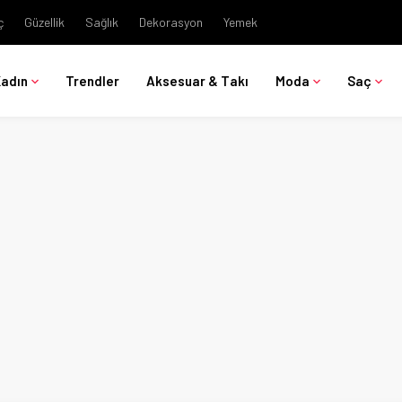
ç
Güzellik
Sağlık
Dekorasyon
Yemek
Kadın
Trendler
Aksesuar & Takı
Moda
Saç