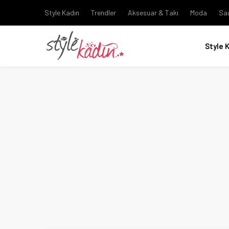
Style Kadın
Trendler
Aksesuar & Takı
Moda
Sa
Style 