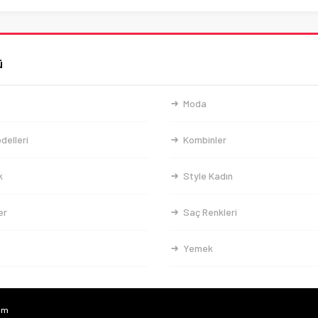
ü
Moda
delleri
Kombinler
k
Style Kadın
er
Saç Renkleri
Yemek
com