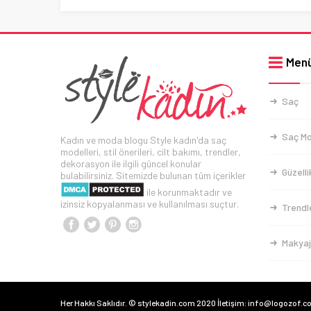
Men
Saç
Saç Mo
Kadın ve moda blogu Style kadın'da saç
modelleri, stil önerileri, cilt bakımı, trendler,
dekorasyon ile ilgili güncel konular
Güzelli
bulabilirsiniz. Sitemizde bulunan tüm içerikler
ile korunmaktadır ve
izinsiz kopyalanması ve kullanılması suçtur.
Trendl
Makyaj
Her Hakkı Saklıdır. © stylekadin.com 2020 İletişim: info@logozof.