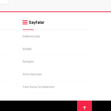
Sayfalar
Hakkımızda
Gizlilik
İletişim
Site Haritası
Yeni Konu İstekleriniz