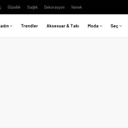
ç
Güzellik
Sağlık
Dekorasyon
Yemek
Kadın
Trendler
Aksesuar & Takı
Moda
Saç