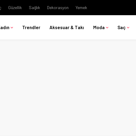
ç
Güzellik
Sağlık
Dekorasyon
Yemek
Kadın
Trendler
Aksesuar & Takı
Moda
Saç