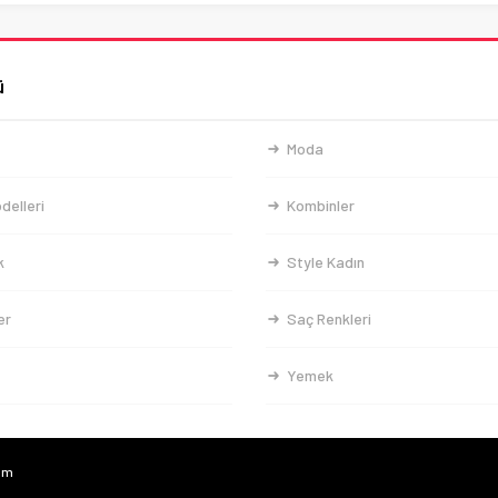
ü
Moda
delleri
Kombinler
k
Style Kadın
er
Saç Renkleri
Yemek
com