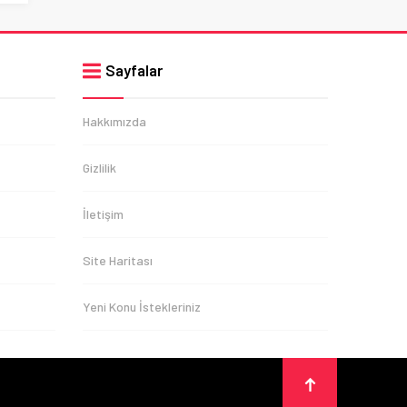
Sayfalar
Hakkımızda
Gizlilik
İletişim
Site Haritası
Yeni Konu İstekleriniz