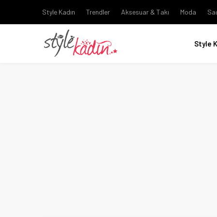
Style Kadın
Trendler
Aksesuar & Takı
Moda
Sa
Style 