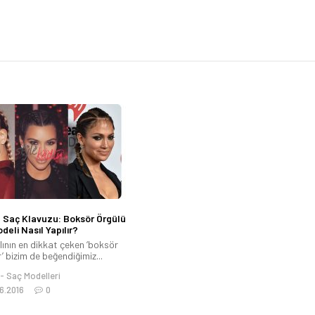
 Saç Klavuzu: Boksör Örgülü
deli Nasıl Yapılır?
lının en dikkat çeken ‘boksör
’ bizim de beğendiğimiz...
Saç Modelleri
6.2016
0