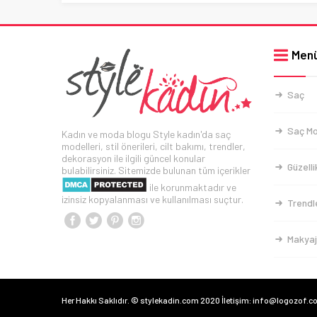
Men
Saç
Saç Mo
Kadın ve moda blogu Style kadın'da saç
modelleri, stil önerileri, cilt bakımı, trendler,
dekorasyon ile ilgili güncel konular
Güzelli
bulabilirsiniz. Sitemizde bulunan tüm içerikler
ile korunmaktadır ve
izinsiz kopyalanması ve kullanılması suçtur.
Trendl
Makyaj
Her Hakkı Saklıdır. © stylekadin.com 2020 İletişim: info@logozof.