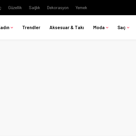
ç
Güzellik
Sağlık
Dekorasyon
Yemek
Kadın
Trendler
Aksesuar & Takı
Moda
Saç