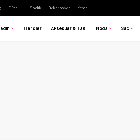
ç
Güzellik
Sağlık
Dekorasyon
Yemek
Kadın
Trendler
Aksesuar & Takı
Moda
Saç