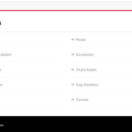
ü
Moda
delleri
Kombinler
k
Style Kadın
er
Saç Renkleri
Yemek
com