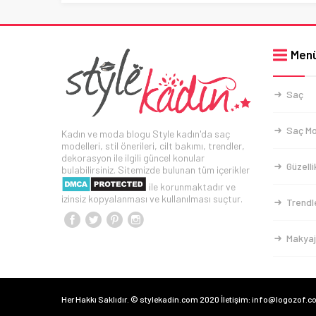
Men
Saç
Saç Mo
Kadın ve moda blogu Style kadın'da saç
modelleri, stil önerileri, cilt bakımı, trendler,
dekorasyon ile ilgili güncel konular
Güzelli
bulabilirsiniz. Sitemizde bulunan tüm içerikler
ile korunmaktadır ve
izinsiz kopyalanması ve kullanılması suçtur.
Trendl
Makyaj
Her Hakkı Saklıdır. © stylekadin.com 2020 İletişim: info@logozof.