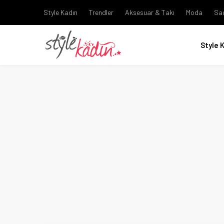
Style Kadın
Trendler
Aksesuar & Takı
Moda
Sa
Style 