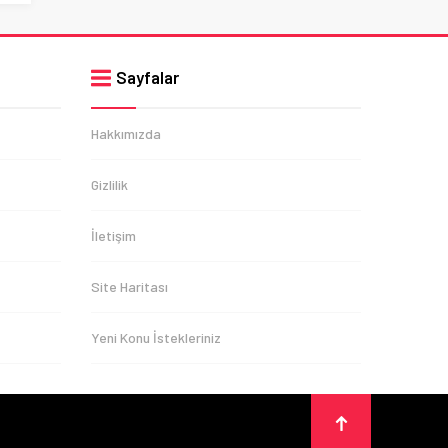
Sayfalar
Hakkımızda
Gizlilik
İletişim
Site Haritası
Yeni Konu İstekleriniz