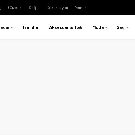
ç
Güzellik
Sağlık
Dekorasyon
Yemek
Kadın
Trendler
Aksesuar & Takı
Moda
Saç