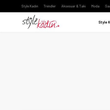
Style Kadın
Trendler
Aksesuar & Takı
Moda
Sa
Style 