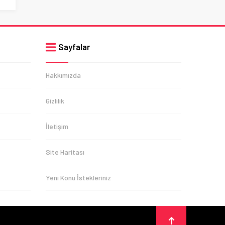
Sayfalar
Hakkımızda
Gizlilik
İletişim
Site Haritası
Yeni Konu İstekleriniz