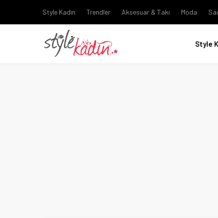
Style Kadın
Trendler
Aksesuar & Takı
Moda
Sa
Style 