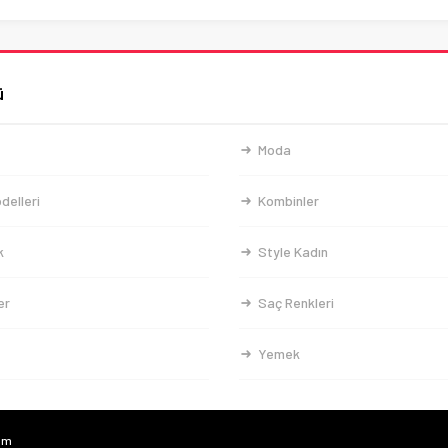
ü
Moda
delleri
Kombinler
k
Style Kadın
er
Saç Renkleri
Yemek
com