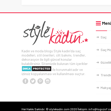
Men
Saç
Saç Mo
Kadın ve moda blogu Style kadın'da saç
modelleri, stil önerileri, cilt bakımı, trendler,
dekorasyon ile ilgili güncel konular
Güzelli
bulabilirsiniz. Sitemizde bulunan tüm içerikler
ile korunmaktadır ve
izinsiz kopyalanması ve kullanılması suçtur.
Trendl
Makyaj
Her Hakkı Saklıdır. © stylekadin.com 2020 İletişim: info@logozof.