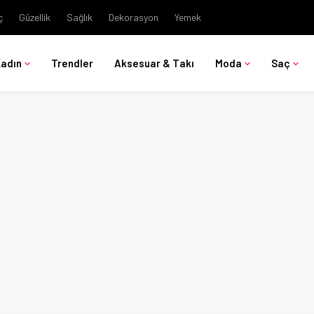
ç
Güzellik
Sağlık
Dekorasyon
Yemek
Kadın
Trendler
Aksesuar & Takı
Moda
Saç