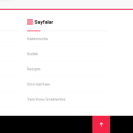
Sayfalar
Hakkımızda
Gizlilik
İletişim
Site Haritası
Yeni Konu İstekleriniz