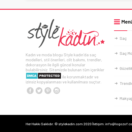
Men
Saç
Saç Mo
Kadın ve moda blogu Style kadın'da saç
modelleri, stil önerileri, cilt bakımı, trendler,
dekorasyon ile ilgili güncel konular
Güzelli
bulabilirsiniz. Sitemizde bulunan tüm içerikler
ile korunmaktadır ve
izinsiz kopyalanması ve kullanılması suçtur.
Trendl
Makyaj
Her Hakkı Saklıdır. © stylekadin.com 2020 İletişim: info@logozof.