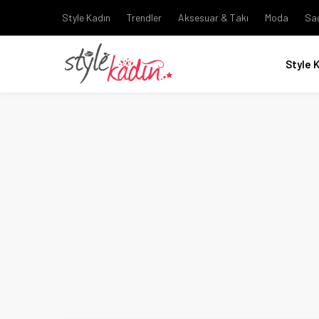
Style Kadın
Trendler
Aksesuar & Takı
Moda
Sa
Style 