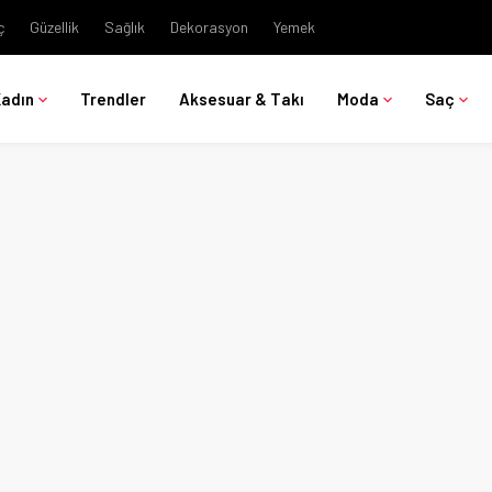
ç
Güzellik
Sağlık
Dekorasyon
Yemek
Kadın
Trendler
Aksesuar & Takı
Moda
Saç