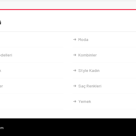
ü
Moda
delleri
Kombinler
k
Style Kadın
er
Saç Renkleri
Yemek
com