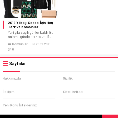
2019 Yılbaşı Gecesi İçin Hoş
Tarz ve Kombinler
Yeni yıla sayılı günler kaldı. Bu
anlamlı günde herkes zarif...
Kombinler
20.12.2015
0
Sayfalar
Hakkımızda
Gizlilik
İletişim
Site Haritası
Yeni Konu İstekleriniz