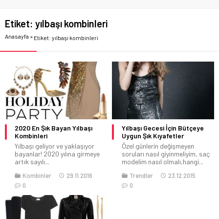
Etiket:
yılbaşı kombinleri
Anasayfa
»
Etiket: yılbaşı kombinleri
2020 En Şık Bayan Yılbaşı
Yılbaşı Gecesi İçin Bütçeye
Kombinleri
Uygun Şık Kıyafetler
Yılbaşı geliyor ve yaklaşıyor
Özel günlerin değişmeyen
bayanlar! 2020 yılına girmeye
soruları nasıl giyinmeliyim, saç
artık sayılı...
modelim nasıl olmalı,hangi...
Kombinler
29.11.2016
Trendler
23.12.2015
0
0