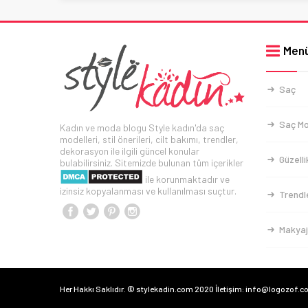
Men
Saç
Saç Mo
Kadın ve moda blogu Style kadın'da saç
modelleri, stil önerileri, cilt bakımı, trendler,
dekorasyon ile ilgili güncel konular
Güzelli
bulabilirsiniz. Sitemizde bulunan tüm içerikler
ile korunmaktadır ve
izinsiz kopyalanması ve kullanılması suçtur.
Trendl
Makyaj
Her Hakkı Saklıdır. © stylekadin.com 2020 İletişim: info@logozof.