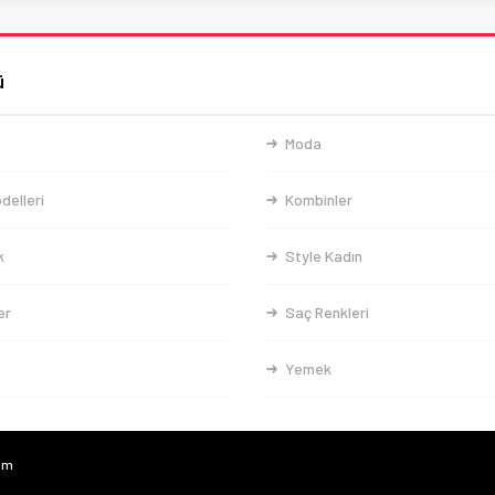
ü
Moda
delleri
Kombinler
k
Style Kadın
er
Saç Renkleri
Yemek
com