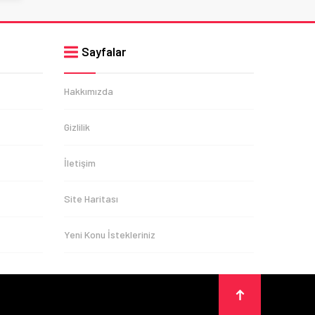
Sayfalar
Hakkımızda
Gizlilik
İletişim
Site Haritası
Yeni Konu İstekleriniz