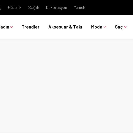
ç
Güzellik
Sağlık
Dekorasyon
Yemek
Kadın
Trendler
Aksesuar & Takı
Moda
Saç