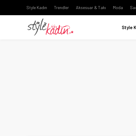
Style Kadın
Trendler
Aksesuar & Takı
Moda
Sa
Style 