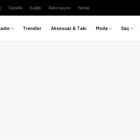
ç
Güzellik
Sağlık
Dekorasyon
Yemek
Kadın
Trendler
Aksesuar & Takı
Moda
Saç