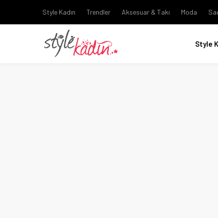
Style Kadın
Trendler
Aksesuar & Takı
Moda
Sa
Style 