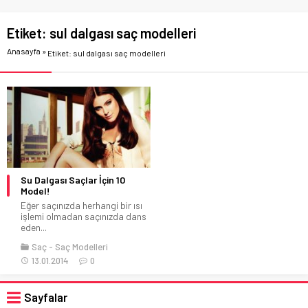
Etiket:
sul dalgası saç modelleri
Anasayfa
»
Etiket: sul dalgası saç modelleri
Su Dalgası Saçlar İçin 10
Model!
Eğer saçınızda herhangi bir ısı
işlemi olmadan saçınızda dans
eden...
Saç
Saç Modelleri
13.01.2014
0
Sayfalar