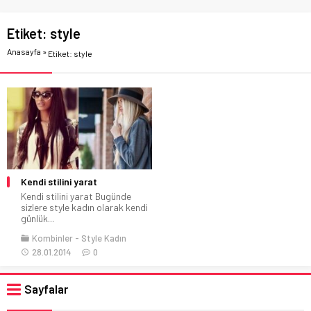
Etiket:
style
Anasayfa
»
Etiket: style
Kendi stilini yarat
Kendi stilini yarat Bugünde
sizlere style kadın olarak kendi
günlük...
Kombinler
Style Kadın
28.01.2014
0
Sayfalar