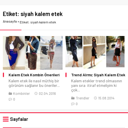
Etiket:
siyah kalem etek
Anasayfa
»
Etiket: siyah kalem etek
Kalem Etek Kombin Önerileri
Trend Alrmı; Siyah Kalem Etek
Kalem etek ile nasıl müthiş bir
Kalem etekler trend olmasının
görünüm sağlanır bu öneriler...
yanı sıra itiraf etmeliyim ki
çok...
Kombinler
02.04.2016
Trendler
15.08.2014
0
0
Sayfalar