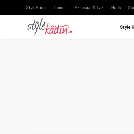
Style Kadın
Trendler
Aksesuar & Takı
Moda
Sa
Style 