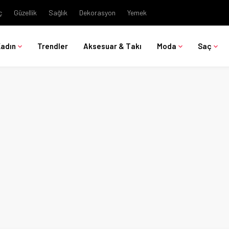
ç
Güzellik
Sağlık
Dekorasyon
Yemek
Kadın
Trendler
Aksesuar & Takı
Moda
Saç