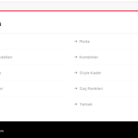
ü
Moda
delleri
Kombinler
k
Style Kadın
er
Saç Renkleri
Yemek
com