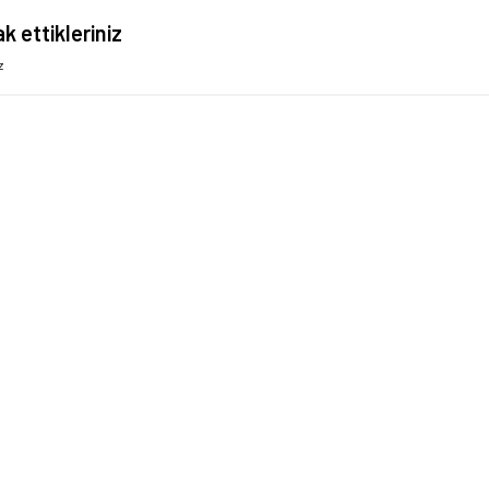
k ettikleriniz
z