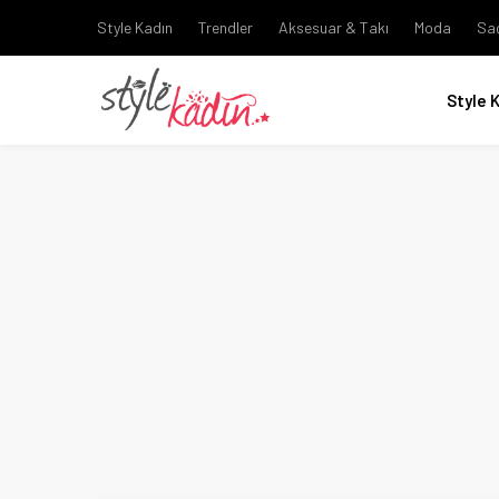
Style Kadın
Trendler
Aksesuar & Takı
Moda
Sa
Style 