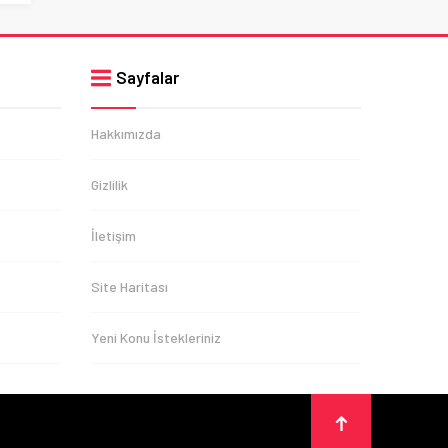
Sayfalar
Hakkımızda
Gizlilik
İletişim
Site Haritası
Yeni Konu İstekleriniz