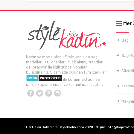
Men
Saç
Saç Mo
Kadın ve moda blogu Style kadın'da saç
modelleri, stil önerileri, cilt bakımı, trendler,
dekorasyon ile ilgili güncel konular
Güzelli
bulabilirsiniz. Sitemizde bulunan tüm içerikler
ile korunmaktadır ve
izinsiz kopyalanması ve kullanılması suçtur.
Trendl
Makyaj
Her Hakkı Saklıdır. © stylekadin.com 2020 İletişim: info@logozof.