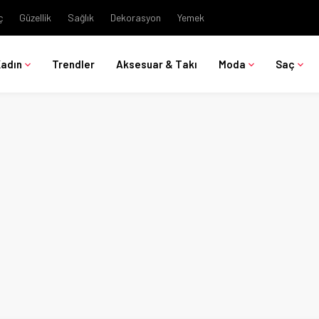
ç
Güzellik
Sağlık
Dekorasyon
Yemek
Kadın
Trendler
Aksesuar & Takı
Moda
Saç