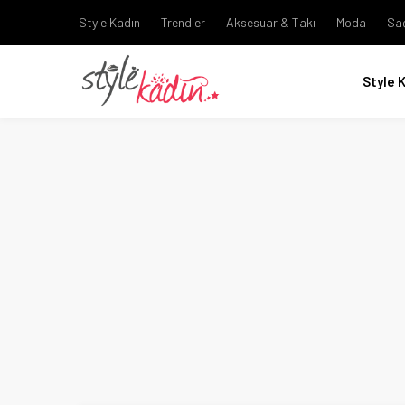
Style Kadın
Trendler
Aksesuar & Takı
Moda
Sa
Style 