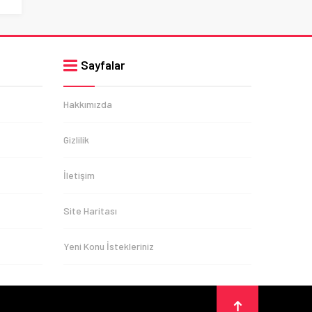
Sayfalar
Hakkımızda
Gizlilik
İletişim
Site Haritası
Yeni Konu İstekleriniz