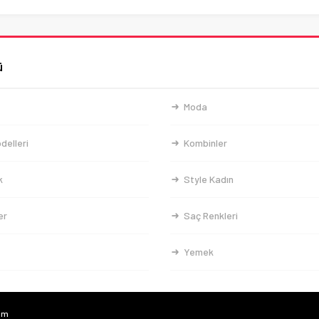
ü
Moda
delleri
Kombinler
k
Style Kadın
er
Saç Renkleri
Yemek
com