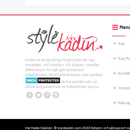
Men
Saç
Saç Mo
Kadın ve moda blogu Style kadın'da saç
modelleri, stil önerileri, cilt bakımı, trendler,
dekorasyon ile ilgili güncel konular
Güzelli
bulabilirsiniz. Sitemizde bulunan tüm içerikler
ile korunmaktadır ve
izinsiz kopyalanması ve kullanılması suçtur.
Trendl
Makyaj
Her Hakkı Saklıdır. © stylekadin.com 2020 İletişim: info@logozof.