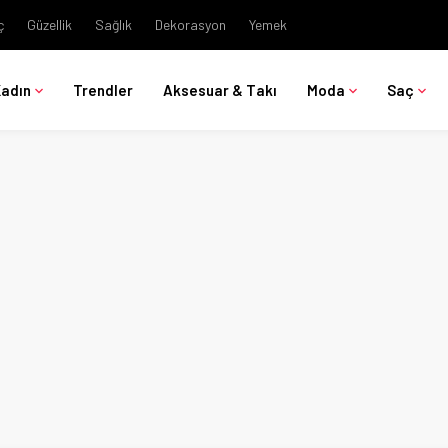
ç
Güzellik
Sağlık
Dekorasyon
Yemek
Kadın
Trendler
Aksesuar & Takı
Moda
Saç