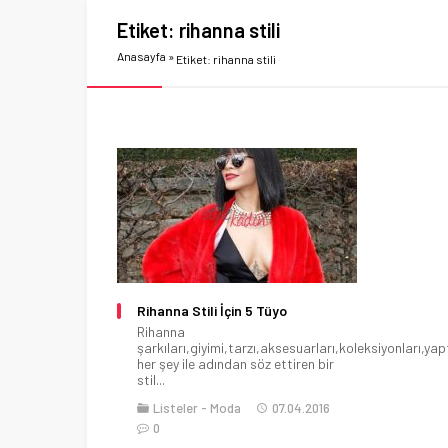
Etiket:
rihanna stili
Anasayfa
»
Etiket: rihanna stili
Rihanna Stili İçin 5 Tüyo
Rihanna
şarkıları,giyimi,tarzı,aksesuarları,koleksiyonları,yap
her şey ile adından söz ettiren bir
stil...
Listeler
Moda
07.04.2016
0