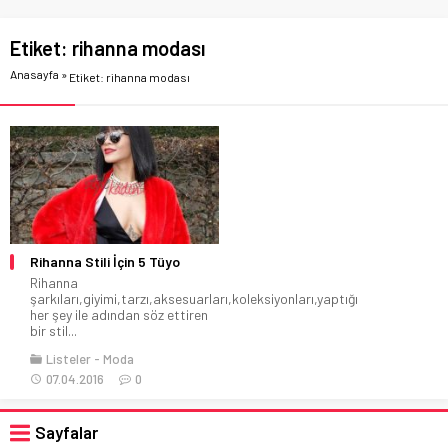
Etiket:
rihanna modası
Anasayfa
»
Etiket: rihanna modası
Rihanna Stili İçin 5 Tüyo
Rihanna
şarkıları,giyimi,tarzı,aksesuarları,koleksiyonları,yaptığı
her şey ile adından söz ettiren
bir stil...
Listeler
Moda
07.04.2016
0
Sayfalar