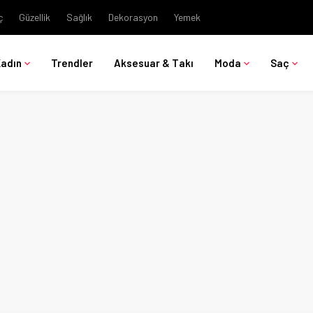
ç
Güzellik
Sağlık
Dekorasyon
Yemek
Kadın
Trendler
Aksesuar & Takı
Moda
Saç