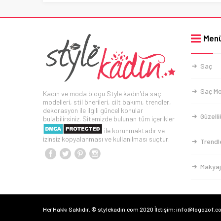
Men
Saç
Saç Mo
Kadın ve moda blogu Style kadın'da saç
modelleri, stil önerileri, cilt bakımı, trendler,
dekorasyon ile ilgili güncel konular
Güzelli
bulabilirsiniz. Sitemizde bulunan tüm içerikler
ile korunmaktadır ve
izinsiz kopyalanması ve kullanılması suçtur.
Trendl
Makyaj
Her Hakkı Saklıdır. © stylekadin.com 2020 İletişim: info@logozof.