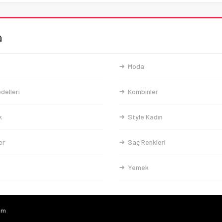
ü
Moda
delleri
Kombinler
k
Style Kadın
er
Saç Renkleri
Yemek
com