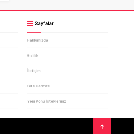
Sayfalar
Hakkımızda
Gizlilik
İletişim
Site Haritası
Yeni Konu İstekleriniz