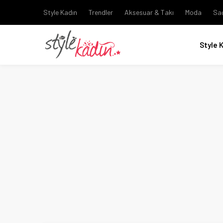
Style Kadın
Trendler
Aksesuar & Takı
Moda
Sa
Style 