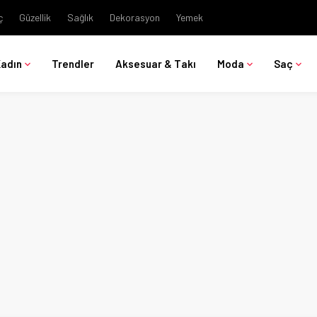
ç
Güzellik
Sağlık
Dekorasyon
Yemek
Kadın
Trendler
Aksesuar & Takı
Moda
Saç