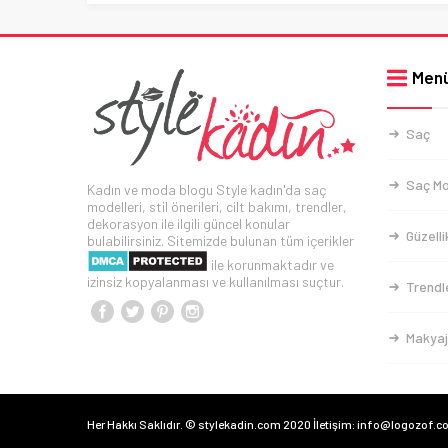
Men
Saç
Saç Mo
Kadın ve moda blogu Style kadın'da saç
modelleri, stil önerileri, cilt bakımı, trendler,
dekorasyon ile ilgili güncel konular
Güzelli
bulabilirsiniz. Sitemizde bulunan tüm içerikler
ile korunmaktadır ve
izinsiz kopyalanması ve kullanılması suçtur.
Trendl
Makyaj
Her Hakkı Saklıdır. © stylekadin.com 2020 İletişim: info@logozof.