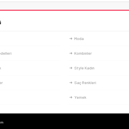
ü
Moda
delleri
Kombinler
k
Style Kadın
er
Saç Renkleri
Yemek
com