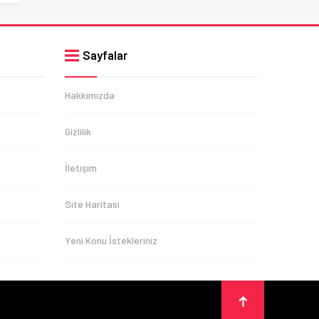
Sayfalar
Hakkımızda
Gizlilik
İletişim
Site Haritası
Yeni Konu İstekleriniz