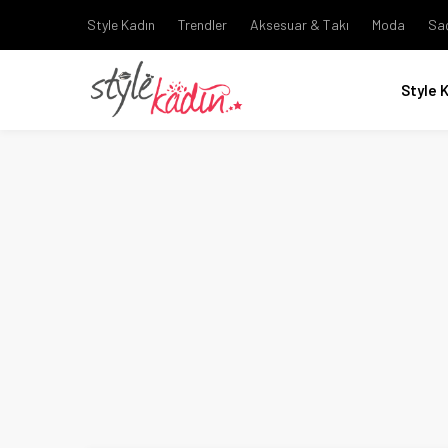
Style Kadın
Trendler
Aksesuar & Takı
Moda
Sa
Style 