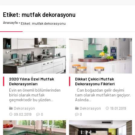
Etiket:
mutfak dekorasyonu
Anasayfa
»
Etiket: mutfak dekorasyonu
2020 Yılına Özel Mutfak
Dikkat Çekici Mutfak
Dekorasyonları
Dekorasyonu Fikirleri
Evin en önemli bölümlerinden
Can boğazdan gelir deyimi
birisi olarak mutfak
tam olarak mutfaktan geçiyor.
geçmektedir bu yüzden...
Aslında...
Dekorasyon
Dekorasyon
19.01.2019
09.02.2019
0
0