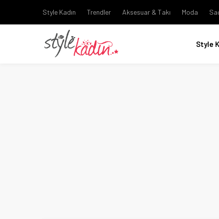
Style Kadın
Trendler
Aksesuar & Takı
Moda
Sa
Style 