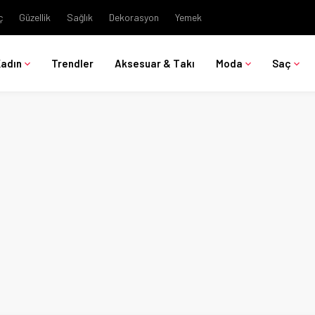
ç
Güzellik
Sağlık
Dekorasyon
Yemek
Kadın
Trendler
Aksesuar & Takı
Moda
Saç