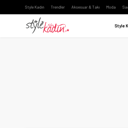
Style Kadın
Trendler
Aksesuar & Takı
Moda
Sa
Style 