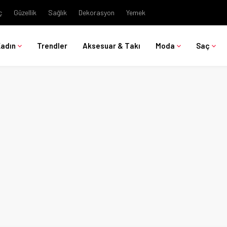
ç
Güzellik
Sağlık
Dekorasyon
Yemek
Kadın
Trendler
Aksesuar & Takı
Moda
Saç