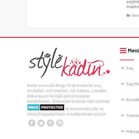
seçiml
manken
Gen
Men
Saç
Saç Mo
Kadın ve moda blogu Style kadın'da saç
modelleri, stil önerileri, cilt bakımı, trendler,
dekorasyon ile ilgili güncel konular
Güzelli
bulabilirsiniz. Sitemizde bulunan tüm içerikler
ile korunmaktadır ve
izinsiz kopyalanması ve kullanılması suçtur.
Trendl
Makyaj