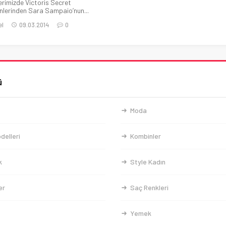
erimizde Victoris Secret
lerinden Sara Sampaio’nun...
el
09.03.2014
0
ü
Moda
delleri
Kombinler
k
Style Kadın
er
Saç Renkleri
Yemek