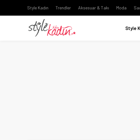
Style Kadın
Trendler
Aksesuar & Takı
Moda
Sa
Style 