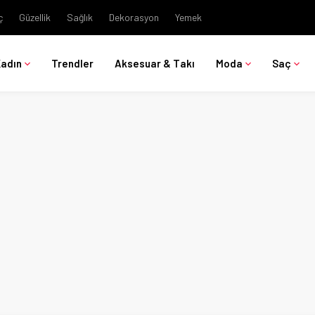
ç
Güzellik
Sağlık
Dekorasyon
Yemek
Kadın
Trendler
Aksesuar & Takı
Moda
Saç