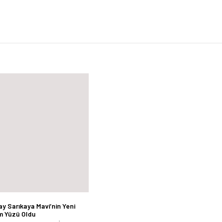
y Sarıkaya Mavi’nin Yeni
m Yüzü Oldu