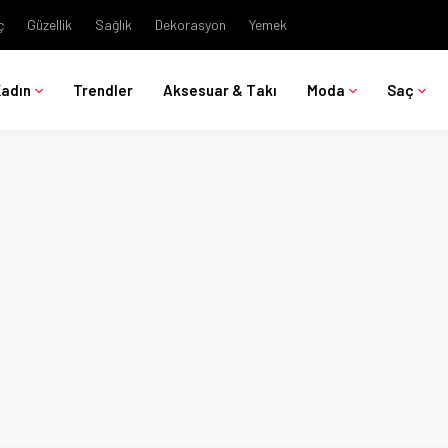
ç
Güzellik
Sağlık
Dekorasyon
Yemek
Kadın
Trendler
Aksesuar & Takı
Moda
Saç