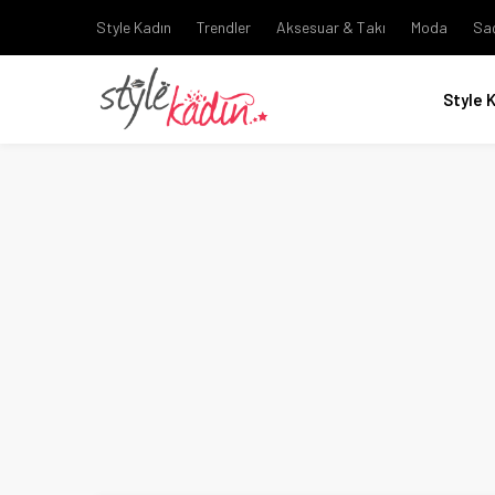
Style Kadın
Trendler
Aksesuar & Takı
Moda
Sa
Style 