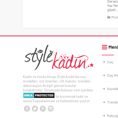
Serana
Yaz Yen
güzel...
Mod
Men
Saç
Saç Mo
Kadın ve moda blogu Style kadın'da saç
modelleri, stil önerileri, cilt bakımı, trendler,
dekorasyon ile ilgili güncel konular
Güzelli
bulabilirsiniz. Sitemizde bulunan tüm içerikler
ile korunmaktadır ve
izinsiz kopyalanması ve kullanılması suçtur.
Trendl
Makyaj