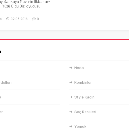
y Sarıkaya Mavi’nin İlkbahar-
i Yüzü Oldu Dizi oyucusu
a
02.03.2014
0
ü
Moda
delleri
Kombinler
k
Style Kadın
er
Saç Renkleri
Yemek