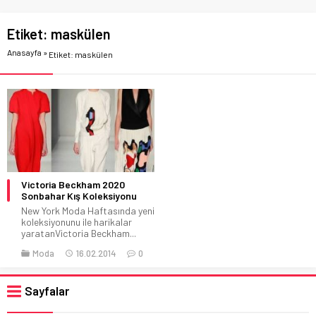
Etiket:
maskülen
Anasayfa
»
Etiket: maskülen
Victoria Beckham 2020
Sonbahar Kış Koleksiyonu
New York Moda Haftasında yeni
koleksiyonunu ile harikalar
yaratanVictoria Beckham...
Moda
16.02.2014
0
Sayfalar