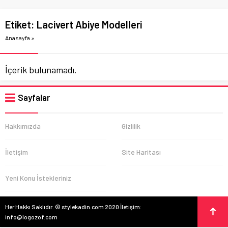
Etiket:
Lacivert Abiye Modelleri
Anasayfa
»
İçerik bulunamadı.
Sayfalar
Hakkımızda
Gizlilik
İletişim
Site Haritası
Yeni Konu İstekleriniz
Her Hakkı Saklıdır. © stylekadin.com 2020 İletişim:
info@logozof.com