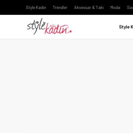
Style Kadın
Trendler
Aksesuar & Takı
Moda
Sa
Style 