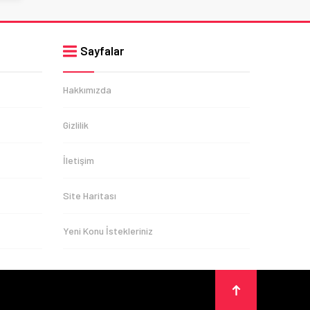
Sayfalar
Hakkımızda
Gizlilik
İletişim
Site Haritası
Yeni Konu İstekleriniz