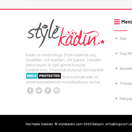
Men
Saç
Saç Mo
Kadın ve moda blogu Style kadın'da saç
modelleri, stil önerileri, cilt bakımı, trendler,
dekorasyon ile ilgili güncel konular
Güzelli
bulabilirsiniz. Sitemizde bulunan tüm içerikler
ile korunmaktadır ve
izinsiz kopyalanması ve kullanılması suçtur.
Trendl
Makyaj
Her Hakkı Saklıdır. © stylekadin.com 2020 İletişim: info@logozof.