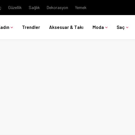
ç
Güzellik
Sağlık
Dekorasyon
Yemek
Kadın
Trendler
Aksesuar & Takı
Moda
Saç