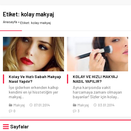
Etiket:
kolay makyaj
Anasayfa
»
Etiket: kolay makyaj
Kolay Ve Hızlı Sabah Makyajı
KOLAY VE HIZLI MAKYAJ
Nasıl Yapılır?
NASIL YAPILIR?
İşe giderken erkenden kalkıp
Ayna karşısında vakit
kendimi en iyi hisstetiğim yer
harcamaya zamanı olmayan
makyaj...
bayanlar! Sizler için kolay...
Makyaj
07.01.2014
Makyaj
03.01.2014
0
3
Sayfalar