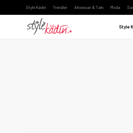
Style Kadın
Trendler
Aksesuar & Takı
Moda
Sa
Style 