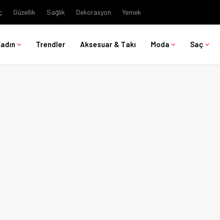
ç
Güzellik
Sağlık
Dekorasyon
Yemek
Kadın
Trendler
Aksesuar & Takı
Moda
Saç