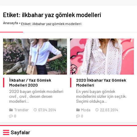
Etiket:
ilkbahar yaz gömlek modelleri
Anasayfa
»
Etiket: ilkbahar yaz gömlek modelleri
İlkbahar / Yaz Gömlek
2020 İlkbahar Yaz Gömlek
Modelleri 2020
Modelleri
2020 bayan gömlek modelleri
En yeni bayan gömlek
cıvıl , cıvıl , desen desen
modellerini sizler için seçtik.
modelleri...
Seçimi oldukça...
Trendler
07.04.2014
Moda
22.03.2014
0
0
Sayfalar