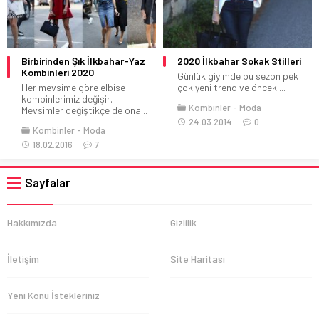
Birbirinden Şık İlkbahar-Yaz
2020 İlkbahar Sokak Stilleri
Kombinleri 2020
Günlük giyimde bu sezon pek
Her mevsime göre elbise
çok yeni trend ve önceki...
kombinlerimiz değişir.
Kombinler
Moda
Mevsimler değiştikçe de ona...
24.03.2014
0
Kombinler
Moda
18.02.2016
7
Sayfalar
Hakkımızda
Gizlilik
İletişim
Site Haritası
Yeni Konu İstekleriniz