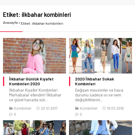
Etiket:
ilkbahar kombinleri
Anasayfa
»
Etiket: ilkbahar kombinleri
İlkbahar Günlük Kıyafet
2020 İlkbahar Sokak
Kombinleri 2020
Kombinleri
İlkbahar Kıyafet Kombinleri
Değişen mevsimler ve hava
Merhabalar efendim! İlkbahar
durumu sadece ısı ve nem
ve güzel havada sizi...
değişikliklerini...
Kombinler
20.01.2017
Kombinler
19.03.2016
0
2