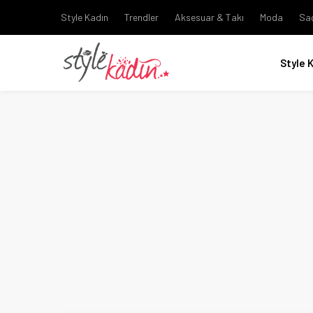
Style Kadın
Trendler
Aksesuar & Takı
Moda
Sa
Style 