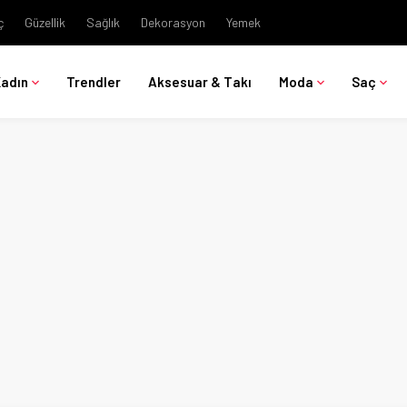
ç
Güzellik
Sağlık
Dekorasyon
Yemek
Kadın
Trendler
Aksesuar & Takı
Moda
Saç