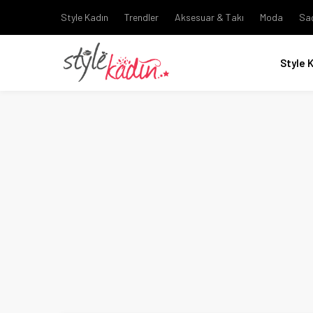
Style Kadın
Trendler
Aksesuar & Takı
Moda
Sa
Style 