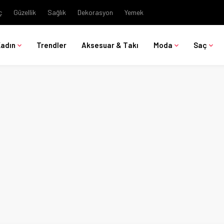
ç
Güzellik
Sağlık
Dekorasyon
Yemek
Kadın
Trendler
Aksesuar & Takı
Moda
Saç