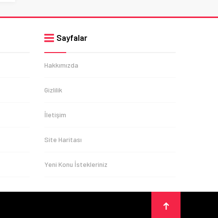
Sayfalar
Hakkımızda
Gizlilik
İletişim
Site Haritası
Yeni Konu İstekleriniz