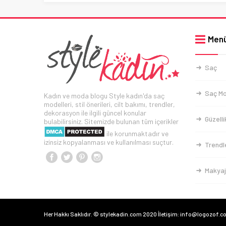
Men
Saç
Saç Mo
Kadın ve moda blogu Style kadın'da saç
modelleri, stil önerileri, cilt bakımı, trendler,
dekorasyon ile ilgili güncel konular
Güzelli
bulabilirsiniz. Sitemizde bulunan tüm içerikler
ile korunmaktadır ve
izinsiz kopyalanması ve kullanılması suçtur.
Trendl
Makyaj
Her Hakkı Saklıdır. © stylekadin.com 2020 İletişim: info@logozof.