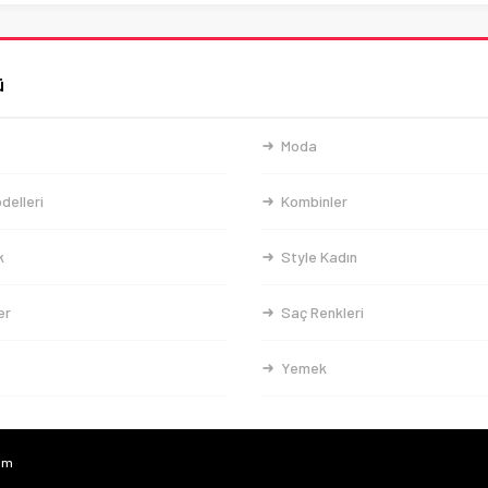
ü
Moda
delleri
Kombinler
k
Style Kadın
er
Saç Renkleri
Yemek
com